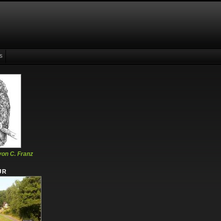
s
von C. Franz
UR