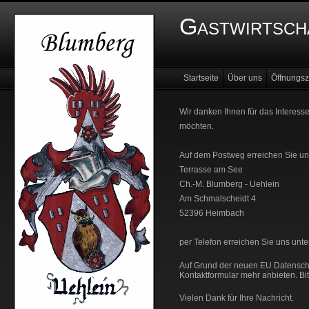
Gastwirtsch
Startseite
Über uns
Öffnungsz
Wir danken Ihnen für das Interess
möchten.
Auf dem Postweg erreichen Sie uns
Terrasse am See
Ch.-M. Blumberg - Uehlein
Am Schmalscheidt 4
52396 Heimbach
per Telefon erreichen Sie uns unte
Auf Grund der neuen EU Datensch
Kontaktformular mehr anbieten. Bi
Vielen Dank für Ihre Nachricht.